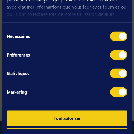
avec d'autres informations que vous leur avez fournies ou
qu'ils ont collectées lors de votre utilisation de leurs
services.
Do you have a
Sélection
Nécessaires
du
question?
consentement
Préférences
Call us
Statistiques
I send an e-mail
Marketing
Tout autoriser