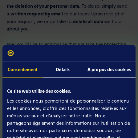
the deletion of your personal data
. To do so, simply send
written request by email
a
to our team. Upon receipt of
delete all data
your request, we undertake to
we hold
about you.
the protection
We would like to emphasise that we take
of your data
very seriously. Our team will do everything
necessary to ensure that your request is processed as
quickly as possible.
Consentement
Détails
À propos des cookies
Do you only wish to amend your personal details?
We
explain the procedure to follow
here
.
Ce site web utilise des cookies.
Les cookies nous permettent de personnaliser le contenu
et les annonces, d'offrir des fonctionnalités relatives aux
médias sociaux et d'analyser notre trafic. Nous
partageons également des informations sur l'utilisation de
notre site avec nos partenaires de médias sociaux, de
publicité et d'analyse, qui peuvent combiner celles-ci