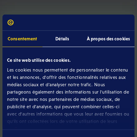
Consentement
Détails
À propos des cookies
Ce site web utilise des cookies.
Les cookies nous permettent de personnaliser le contenu
Avez-vous encore une
et les annonces, d'offrir des fonctionnalités relatives aux
question ou un doute ?
médias sociaux et d'analyser notre trafic. Nous
partageons également des informations sur l'utilisation de
notre site avec nos partenaires de médias sociaux, de
Notre équipe est disponible de la manière que vous
publicité et d'analyse, qui peuvent combiner celles-ci
souhaitez du lundi au samedi.
avec d'autres informations que vous leur avez fournies ou
qu'ils ont collectées lors de votre utilisation de leurs
services.