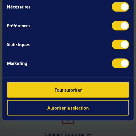
Sélection
Nécessaires
du
consentement
Discutons par téléphone
Préférences
Être rappelé
Statistiques
Marketing
Appelez-nous
directement
Tout autoriser
+352 499 466 888
Autoriser la sélection
Communiquons par e-