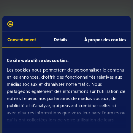
Consentement
Détails
À propos des cookies
Ce site web utilise des cookies.
Les cookies nous permettent de personnaliser le contenu
Avez-vous encore une
et les annonces, d'offrir des fonctionnalités relatives aux
question ou un doute ?
médias sociaux et d'analyser notre trafic. Nous
partageons également des informations sur l'utilisation de
notre site avec nos partenaires de médias sociaux, de
Notre équipe est disponible de la manière que vous
publicité et d'analyse, qui peuvent combiner celles-ci
souhaitez du lundi au samedi.
avec d'autres informations que vous leur avez fournies ou
qu'ils ont collectées lors de votre utilisation de leurs
services.