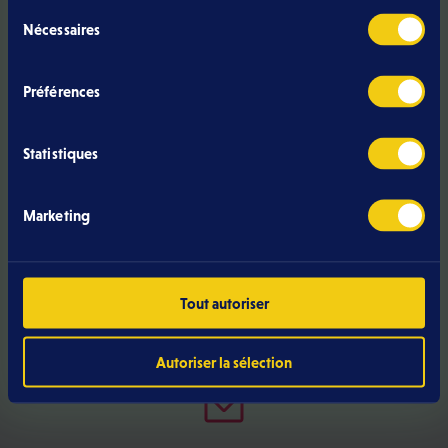
Sélection
Nécessaires
du
consentement
Discutons par téléphone
Préférences
Être rappelé
Statistiques
Marketing
Appelez-nous
directement
Tout autoriser
+352 499 466 888
Autoriser la sélection