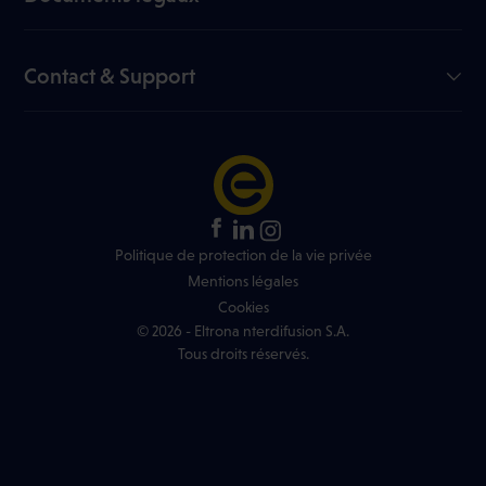
My Eltrona
Documents utiles
Blog
Fiches signalétiques
Contact & Support
Liste des chaînes
Règlement en ligne des litiges
FAQ
Liste des tarifs
Infos réseau
Règlement jeux concours
+352 499 466 888
Trouver un shop Eltrona
Politique de protection de la vie privée
Mentions légales
Cookies
© 2026 - Eltrona nterdifusion S.A.
Tous droits réservés.