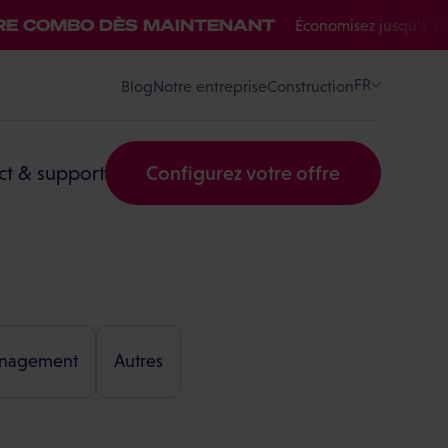
 COMBO DÈS MAINTENANT
Économisez jusqu’à 10 € /
FR
Blog
Notre entreprise
Construction
ct & support
Configurez votre offre
nagement
Autres