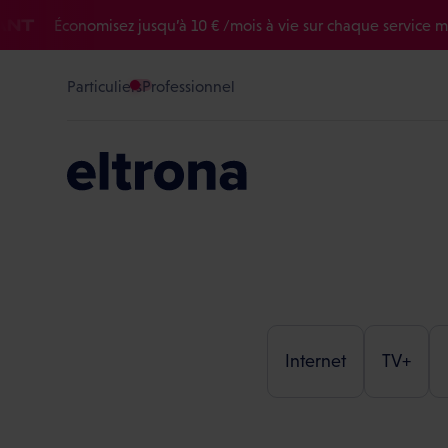
T
Économisez jusqu’à 10 € /mois à vie sur chaque service mobil
Particuliers
Professionnel
Internet
TV+