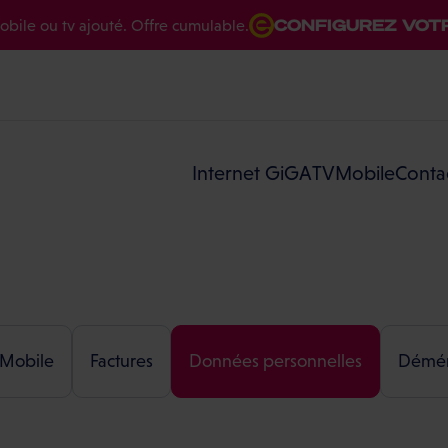
CONFIGUREZ VOTRE
e ou tv ajouté. Offre cumulable.
Internet GiGA
TV
Mobile
Conta
Mobile
Factures
Données personnelles
Démé