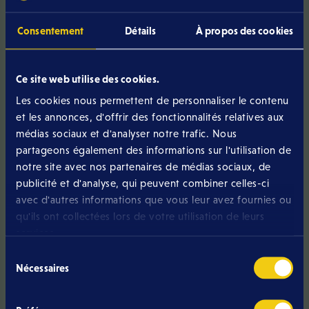
Consentement
Détails
À propos des cookies
ABOUT ELTRONA
Ce site web utilise des cookies.
Eltrona célèbre une Saint-Valentin
Les cookies nous permettent de personnaliser le contenu
incontournable au Luxembourg
et les annonces, d'offrir des fonctionnalités relatives aux
médias sociaux et d'analyser notre trafic. Nous
Eltrona et CD PUB ont fait vibrer tout le Luxembourg avec le GiGA
partageons également des informations sur l'utilisation de
LOVE ce vendredi 13 février 2026 !
notre site avec nos partenaires de médias sociaux, de
publicité et d'analyse, qui peuvent combiner celles-ci
Lire la suite
avec d'autres informations que vous leur avez fournies ou
qu'ils ont collectées lors de votre utilisation de leurs
services.
Sélection
Nécessaires
du
consentement