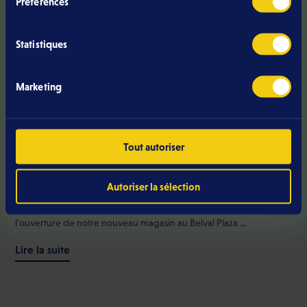
Préférences
Statistiques
Marketing
ABOUT ELTRONA
Ouverture de notre nouveau shop
Tout autoriser
au Belval Plaza : une expérience
chill inoubliable !
Autoriser la sélection
Les 21 et 22 mars, nous avons eu l’immense plaisir de célébrer
l’ouverture de notre nouveau magasin au Belval Plaza ...
Lire la suite