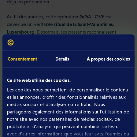
déjà en préparation !
Au fil des années, cette opération GiGA LOVE est
rituel de la Saint-Valentin au
devenue un véritable
Luxembourg
. Désormais, les passants reconnaissent
l’énergie des équipes Eltrona et s’arrêtent spontanément.
Chacun attend presque avec impatience ce moment
chaleureux où la marque vient à leur rencontre. Ce
Consentement
Détails
À propos des cookies
rendez-vous annuel s’est imposé comme une prise de
parole incontournable ! C’est devenu un moment de vraie
connexion humaine, désormais ancré dans le paysage de
Ce site web utilise des cookies.
la Saint‑Valentin.
Les cookies nous permettent de personnaliser le contenu
et les annonces, d'offrir des fonctionnalités relatives aux
médias sociaux et d'analyser notre trafic. Nous
partageons également des informations sur l'utilisation de
notre site avec nos partenaires de médias sociaux, de
publicité et d'analyse, qui peuvent combiner celles-ci
avec d'autres informations que vous leur avez fournies ou