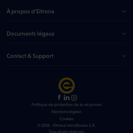
TV
À propos d’Eltrona
Mobile
Notre entreprise
Nous rejoindre
Documents légaux
My Eltrona
Documents utiles
Blog
Fiches signalétiques
Contact & Support
Liste des chaînes
Règlement en ligne des litiges
FAQ
Liste des tarifs
Infos réseau
Règlement jeux concours
+352 499 466 888
Trouver un shop Eltrona
Politique de protection de la vie privée
Mentions légales
Cookies
© 2026 - Eltrona nterdifusion S.A.
Tous droits réservés.