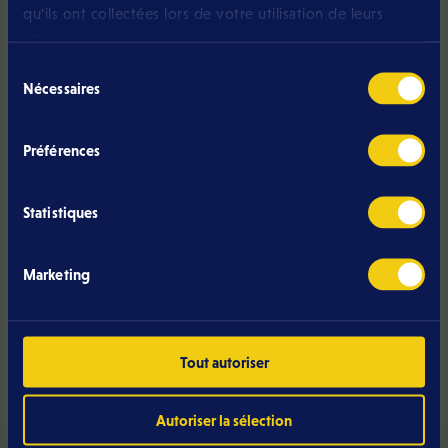
qu'ils ont collectées lors de votre utilisation de leurs
services.
Sélection
Nécessaires
du
consentement
Vous avez une
Préférences
question ?
Statistiques
Appelez-nous
Marketing
J'envoie un mail
Tout autoriser
Autoriser la sélection