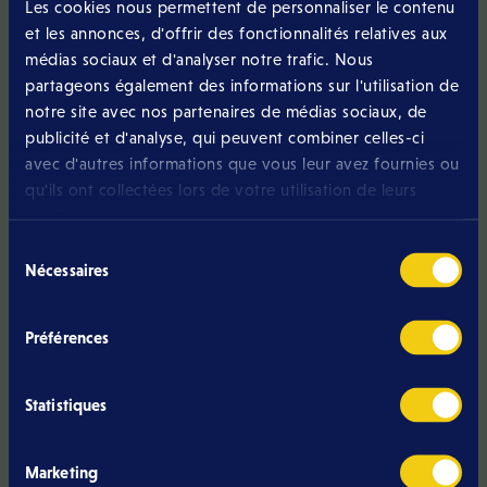
Les cookies nous permettent de personnaliser le contenu
et les annonces, d'offrir des fonctionnalités relatives aux
Vous avez une
médias sociaux et d'analyser notre trafic. Nous
question ?
partageons également des informations sur l'utilisation de
notre site avec nos partenaires de médias sociaux, de
publicité et d'analyse, qui peuvent combiner celles-ci
Appelez-nous
avec d'autres informations que vous leur avez fournies ou
qu'ils ont collectées lors de votre utilisation de leurs
services.
J'envoie un mail
Sélection
Nécessaires
du
consentement
Préférences
Statistiques
Articles similaires
Marketing