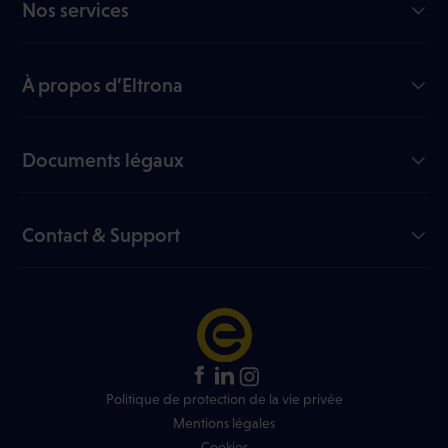
Nos services
Internet GiGA
TV
À propos d’Eltrona
Mobile
Notre entreprise
Nous rejoindre
Documents légaux
My Eltrona
Documents utiles
Blog
Fiches signalétiques
Contact & Support
Liste des chaînes
Règlement en ligne des litiges
FAQ
Liste des tarifs
Infos réseau
Règlement jeux concours
+352 499 466 888
Trouver un shop Eltrona
Politique de protection de la vie privée
Mentions légales
Cookies