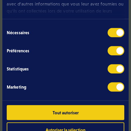
avec d'autres informations que vous leur avez fournies ou
qu'ils ont collectées lors de votre utilisation de leurs
services.
Sélection
Nécessaires
du
Articles similaires
consentement
Préférences
Statistiques
Marketing
Tout autoriser
Autoriser la sélection