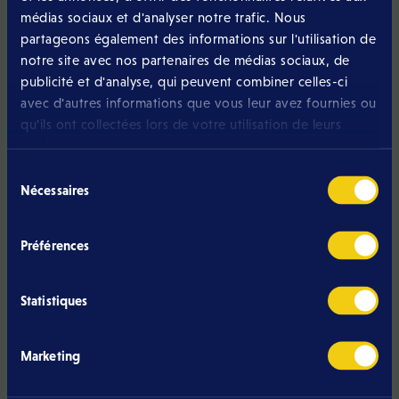
médias sociaux et d'analyser notre trafic. Nous
partageons également des informations sur l'utilisation de
notre site avec nos partenaires de médias sociaux, de
Firstname
*
publicité et d'analyse, qui peuvent combiner celles-ci
avec d'autres informations que vous leur avez fournies ou
qu'ils ont collectées lors de votre utilisation de leurs
services.
Name
*
Sélection
Nécessaires
du
consentement
E-mail address
*
Préférences
Statistiques
Mobile phone
*
Marketing
Are you already an Eltrona customer?
*