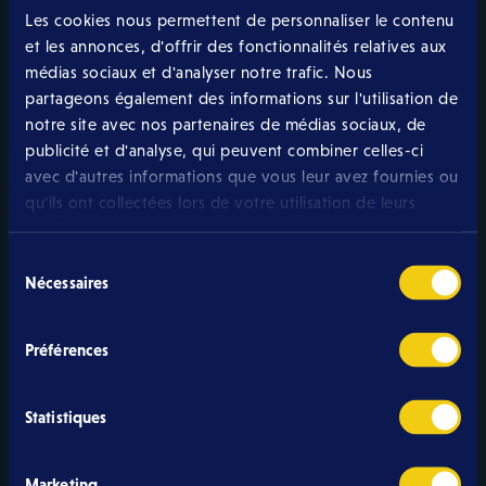
Les cookies nous permettent de personnaliser le contenu
et les annonces, d'offrir des fonctionnalités relatives aux
médias sociaux et d'analyser notre trafic. Nous
Mobile
partageons également des informations sur l'utilisation de
notre site avec nos partenaires de médias sociaux, de
From 5,99 € /month
publicité et d'analyse, qui peuvent combiner celles-ci
avec d'autres informations que vous leur avez fournies ou
qu'ils ont collectées lors de votre utilisation de leurs
services.
TV
Sélection
From 29,99 € /month
Nécessaires
du
consentement
Summary of
Préférences
your order
Statistiques
Marketing