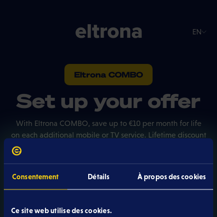
EN
Eltrona COMBO
Set up your offer
With Eltrona COMBO, save up to €10 per month for life
on each additional mobile or TV service. Lifetime discount
guaranteed.
Consentement
Détails
À propos des cookies
Internet GiGA
Ce site web utilise des cookies.
From 39,99 € /month