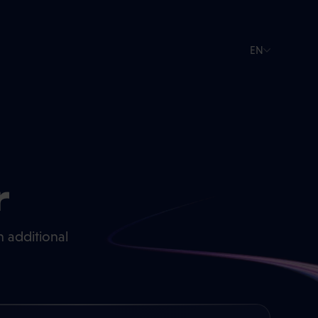
EN
r
 additional