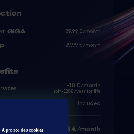
ection
net GiGA
39,99 € /month
p
29,99 € /month
efits
-10 € /month
rvices
soit -120€ /year for life
al
Included
59,98 € /month
À propos des cookies