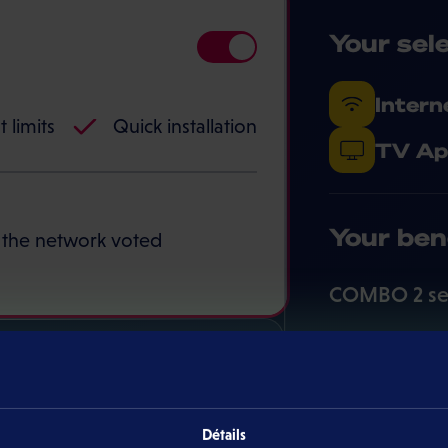
Your sel
Inter
 limits
Quick installation
TV Ap
Your ben
n the network voted
COMBO 2 se
Modem rent
Total
Détails