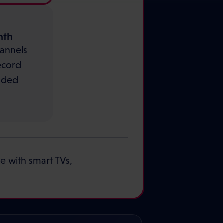
nth
annels
ecord
uded
le with smart TVs,