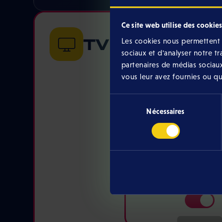
Ce site web utilise des cookies
TV
Les cookies nous permettent d
sociaux et d'analyser notre t
partenaires de médias sociaux
vous leur avez fournies ou qu'i
TV App
Sélection
Nécessaires
du
consentement
19,99 € /mo
Streaming
+100 HD chan
Via the Eltro
app