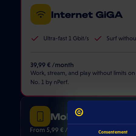
Internet GiGA
Ultra-fast 1 Gbit/s
Surf without
39,99 € /month
Work, stream, and play without limits o
No. 1 by nPerf.
Mobile
From 5,99 € /month
Consentement