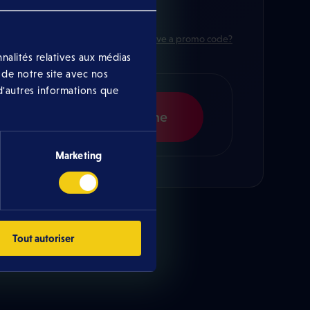
Do you have a promo code?
nalités relatives aux médias
Order now
 de notre site avec nos
d'autres informations que
Online
By phone
Marketing
Tout autoriser