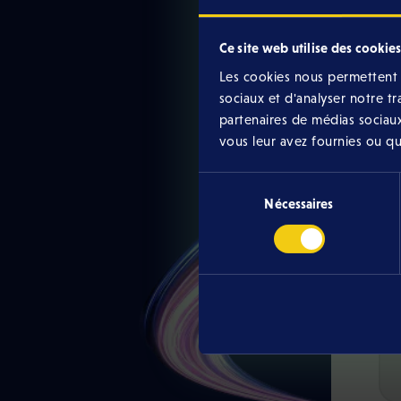
Ce site web utilise des cookies
Ête
Les cookies nous permettent d
sociaux et d'analyser notre t
partenaires de médias sociaux
vous leur avez fournies ou qu'i
A
Sélection
d
r
Nécessaires
du
e
consentement
s
s
e
i
n
s
t
a
l
l
a
t