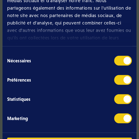
médias sociaux et d'analyser notre trafic. Nous
partageons également des informations sur l'utilisation de
notre site avec nos partenaires de médias sociaux, de
publicité et d'analyse, qui peuvent combiner celles-ci
Prénom
*
avec d'autres informations que vous leur avez fournies ou
qu'ils ont collectées lors de votre utilisation de leurs
services.
Sélection
Nom
*
Nécessaires
du
consentement
Préférences
Adresse e-mail
*
Statistiques
Téléphone portable
*
Marketing
Êtes-vous déjà client Eltrona ?
*