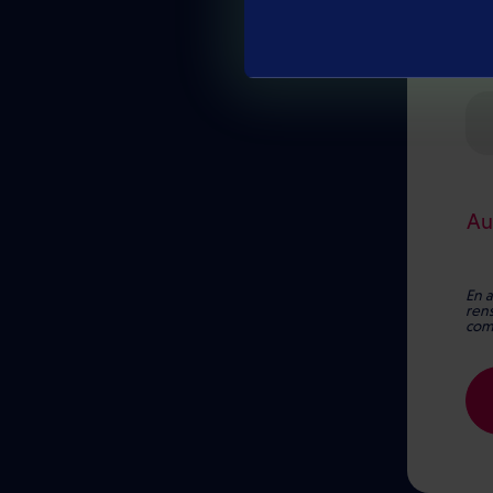
Ête
Au
En a
ren
comp