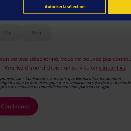
Autoriser la sélection
s-vous déjà client Eltrona ?
*
Oui
Non
cun service sélectionné, vous ne pouvez pas continu
Veuillez d’abord choisir un service en
cliquant ici
.
ppuyant sur « Continuons », J’accepte que Eltrona utilise les données
seignées dans ce formulaire pour me recontacter au sujet de ma demande,
ris si je ne finalise pas immédiatement mon parcours en ligne.