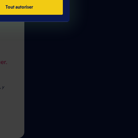
Tout autoriser
er.
 y