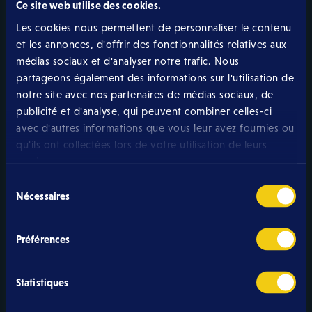
Internet GiGA
Ce site web utilise des cookies.
À partir de 39,99 € /mois
Les cookies nous permettent de personnaliser le contenu
et les annonces, d'offrir des fonctionnalités relatives aux
médias sociaux et d'analyser notre trafic. Nous
partageons également des informations sur l'utilisation de
Mobile
notre site avec nos partenaires de médias sociaux, de
publicité et d'analyse, qui peuvent combiner celles-ci
À partir de 5,99 € /mois
avec d'autres informations que vous leur avez fournies ou
qu'ils ont collectées lors de votre utilisation de leurs
services.
TV
Sélection
Nécessaires
À partir de 29,99 € /mois
du
consentement
Récapitulatif de
Préférences
votre commande
Statistiques