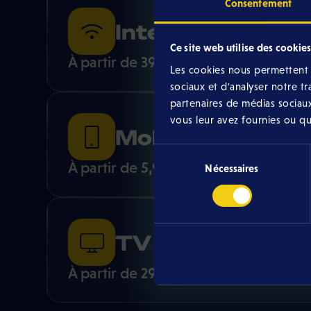
Consentement
Internet GiGA
Ce site web utilise des cookies
À partir de 39,99 € /mois
Les cookies nous permettent d
sociaux et d'analyser notre t
partenaires de médias sociaux
vous leur avez fournies ou qu'i
Mobile
Sélection
À partir de 5,99 € /mois
Nécessaires
du
consentement
TV
À partir de 29,99 € /mois