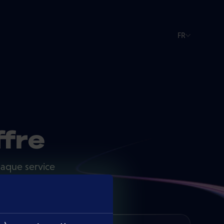
FR
ffre
haque service