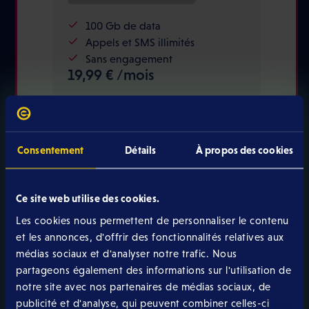
100 Gb de data
Appels et SMS illimités
Sans engagement
19,99 € /mois
Surfez et appelez sans limites sur le réseau POST 5G,
Consentement
Détails
À propos des cookies
avec des forfaits sans engagement et à prix malin.
Ce site web utilise des cookies.
TV
Les cookies nous permettent de personnaliser le contenu
et les annonces, d'offrir des fonctionnalités relatives aux
médias sociaux et d'analyser notre trafic. Nous
partageons également des informations sur l'utilisation de
TV App
notre site avec nos partenaires de médias sociaux, de
publicité et d'analyse, qui peuvent combiner celles-ci