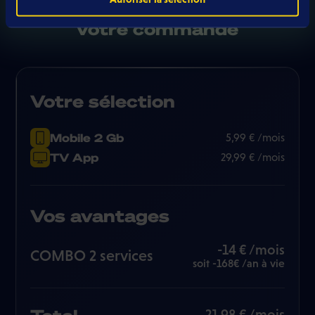
Récapitulatif de
votre commande
Votre sélection
Mobile 2 Gb
5,99 € /mois
TV App
29,99 € /mois
Vos avantages
-14 € /mois
COMBO 2 services
soit -168€ /an à vie
21,98 € /mois