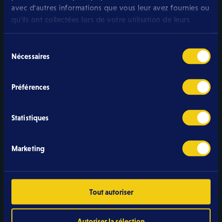
En streaming
avec d'autres informations que vous leur avez fournies ou
+100 chaînes HD
qu'ils ont collectées lors de votre utilisation de leurs
Via l’App Eltrona TV+
services.
19,99 € /mois
Sélection
Nécessaires
du
consentement
TV+
Préférences
+100 chaînes HD
Statistiques
100h d'enregistrement
TV Box incluse
29,99 € /mois
Marketing
La TV sur tous vos écrans. Compatible TV connectée,
Tout autoriser
Apple TV et Google Chromecast.
Autoriser la sélection