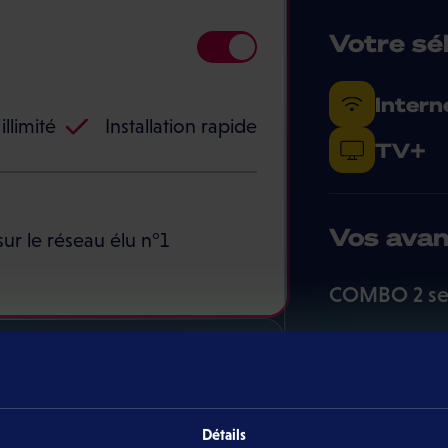
Votre sé
Inter
illimité
Installation rapide
TV+
Vos ava
sur le réseau élu n°1
COMBO 2 se
Location d
Total
Détails