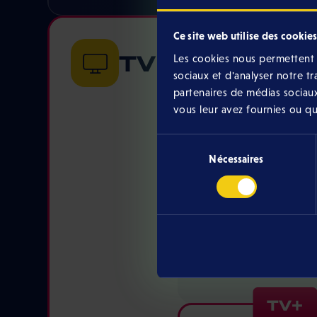
Ce site web utilise des cookies
TV
Les cookies nous permettent d
sociaux et d'analyser notre t
partenaires de médias sociaux
vous leur avez fournies ou qu'i
TV App
Sélection
Nécessaires
du
consentement
19,99 € /mo
En streaming
+100 chaîne
Via l’App Elt
TV+