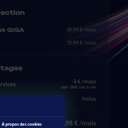
lection
net GiGA
39,99 € /mois
32,99 € /mois
ntages
-3 € /mois
rvices
soit -36€ /an à vie
e modem
Inclus
69,98 € /mois
À propos des cookies