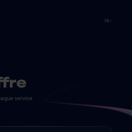
FR
ffre
haque service