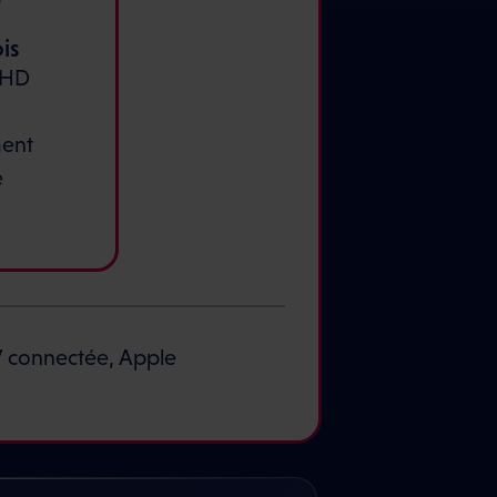
is
 HD
ment
e
V connectée, Apple